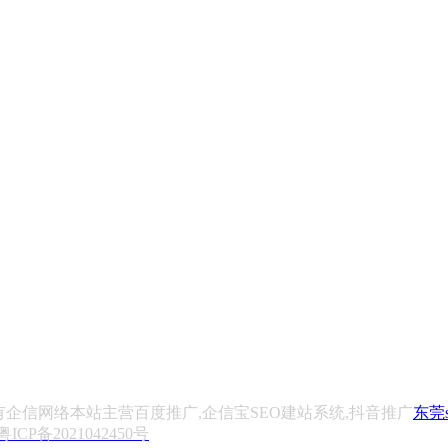
2788 版权所有企信网络本站主营百度推广,企信宝SEO建站系统,抖音推广
东莞s
粤ICP备2021042450号