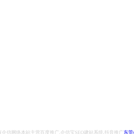
2788 版权所有企信网络本站主营百度推广,企信宝SEO建站系统,抖音推广
东莞s