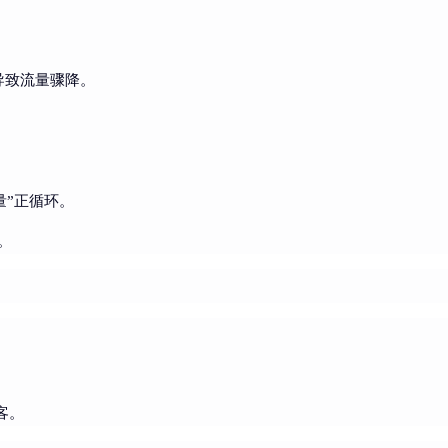
导致流量骤降。
量”正循环。
。
。
客。