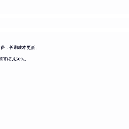
击付费，长期成本更低。
预算缩减50%。
。
。