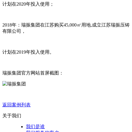
计划在2020年投入使用；
2018年：瑞振集团在江苏购买45,000㎡用地,成立江苏瑞振压铸
有限公司，
计划在2019年投入使用。
瑞振集团官方网站首屏截图：
返回案例列表
关于我们
我们是谁